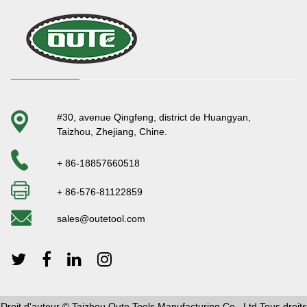
#30, avenue Qingfeng, district de Huangyan,
Taizhou, Zhejiang, Chine.
+ 86-18857660518
+ 86-576-81122859
sales@outetool.com
Droit d'auteur © Taizhou Oute Tools Manufacturing Co., Ltd Tous droits