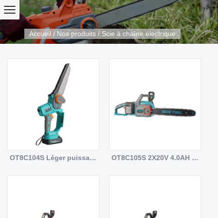
Accueil
/
Nos produits
/
Scie à chaîne électrique
OT8C104S Léger puissant 20V DC mini-chaîne de chaîne de main
OT8C105S 2X20V 4.0AH SCIE DE MOTEUR DE MOTEUR SIRMOILE DE SAPICATION DC