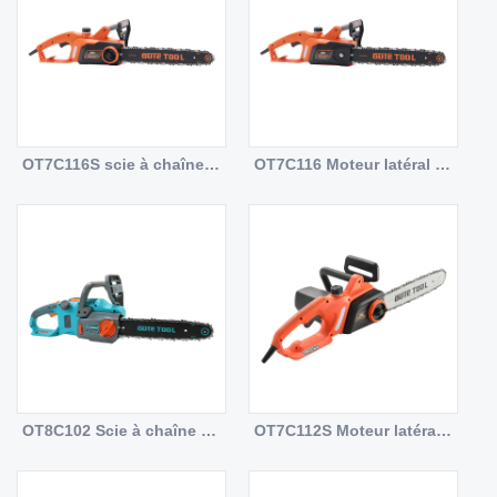
OT7C116S scie à chaîne poignée souple poignée à grande boucle outil de coupe horizontale professionnel gratuit
OT7C116 Moteur latéral tronçonneuses électriques certificats européens barre plus forte certificats d'engrenage en métal jardin puissant moteur en cuivre
OT8C102 Scie à chaîne CC sans balais 20 V, batterie 4,0 Ah et chargeur inclus Nouveau look et parfait pour les utilisateurs personnels et professionnels
OT7C112S Moteur latéral tronçonneuse électrique moteur en cuivre conception compacte double frein outils de jardin professionnels