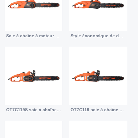
Scie à chaîne à moteur en ligne OT7C118S, Double frein, Style économique, réglage de la chaîne sans outil
Style économique de double frein de scie à chaîne de moteur en ligne OT7C118
OT7C119S scie à chaîne poignée souple poignée à grande boucle coupe horizontale outil de conception à jour réglage de la chaîne gratuit
OT7C119 scie à chaîne poignée souple poignée à grande boucle coupe horizontale conception à jour