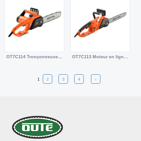
OT7C114 Tronçonneuse électrique à moteur latéral Design compact double frein Outils de jardin professionnels
OT7C113 Moteur en ligne scie à chaîne Double frein puissant moteur en cuivre 2400W design distinctif
1
2
3
4
›