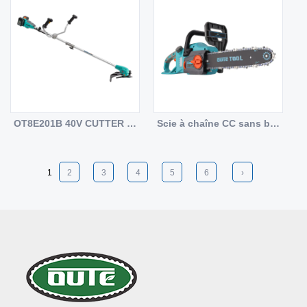
OT8E201B 40V CUTTER DE BROSSION DC COMMENT
Scie à chaîne CC sans balais OT8C103S 40 V
1
2
3
4
5
6
›