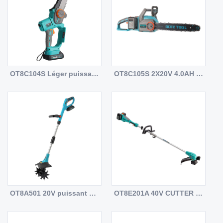
OT8C104S Léger puissant 20V DC mini-chaîne de chaîne de main
OT8C105S 2X20V 4.0AH SCIE DE MOTEUR DE MOTEUR SIRMOILE DE SAPICATION DC
OT8A501 20V puissant DC électrique
OT8E201A 40V CUTTER DE BROSSION ÉLECTRIQUE DC