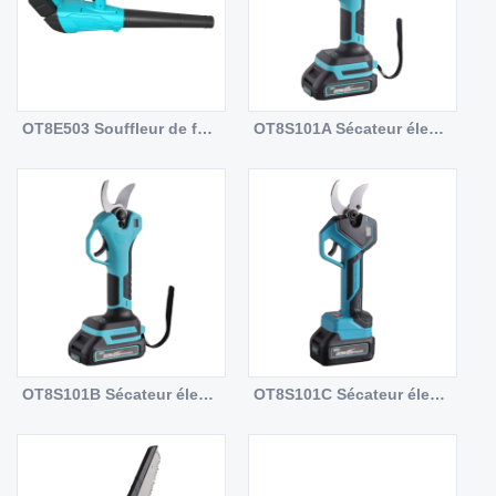
OT8E503 Souffleur de feuilles sans fil double robuste 20 V, volume d'air maximum ultra élevé de 1 050 m³/h, certifié CE GS RoHS, pour l'aménagement paysager professionnel et les cours commerciales
OT8S101A Sécateur électrique sans fil 20 V, sécateur de branches sans balais avec lames en acier de 65 mn, ultra léger de 0,7 kg, capacité de coupe de branches humides maximale de 25 mm, étui de rangement rigide pour la taille du jardin domestique
OT8S101B Sécateur électrique sans balais 20 V, coupe-branches à couple élevé avec écran numérique en option, capacité de coupe de branches humides maximale de 30 mm, étui de rangement rigide pour vergers moyens
OT8S101C Sécateur électrique sans balais robuste 20 V avec affichage numérique intégré, capacité de coupe maximale de 35 mm de branches humides, grand étui de rangement rigide pour vergers et aménagement paysager professionnels