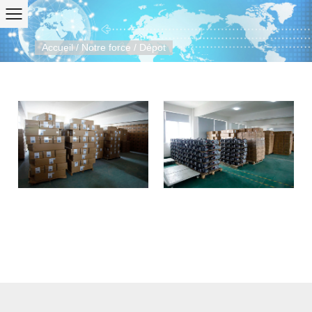
Accueil
/
Notre force
/
Dépot