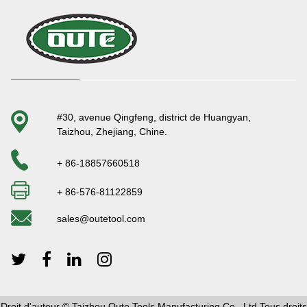
#30, avenue Qingfeng, district de Huangyan,
Taizhou, Zhejiang, Chine.
+ 86-18857660518
+ 86-576-81122859
sales@outetool.com
Droit d'auteur © Taizhou Oute Tools Manufacturing Co., Ltd Tous droits