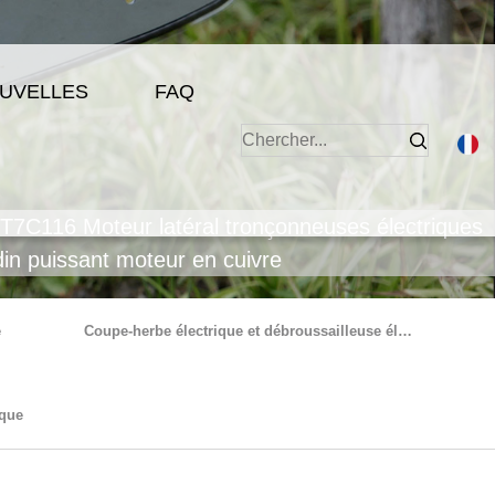
UVELLES
FAQ
T7C116 Moteur latéral tronçonneuses électriques
rdin puissant moteur en cuivre
e
Coupe-herbe électrique et débroussailleuse électrique
ique