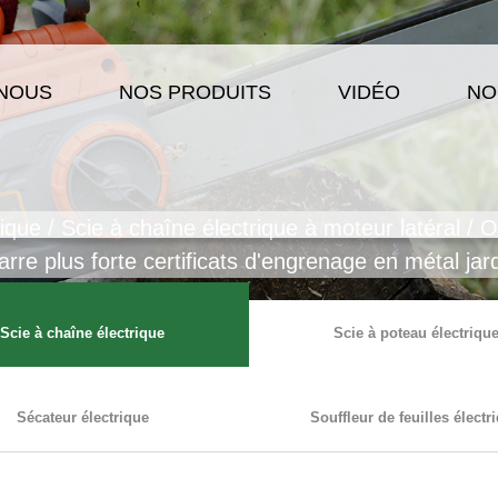
 NOUS
NOS PRODUITS
VIDÉO
NO
rique
/
Scie à chaîne électrique à moteur latéral
/
O
arre plus forte certificats d'engrenage en métal ja
Scie à chaîne électrique
Scie à poteau électriqu
Sécateur électrique
Souffleur de feuilles électr