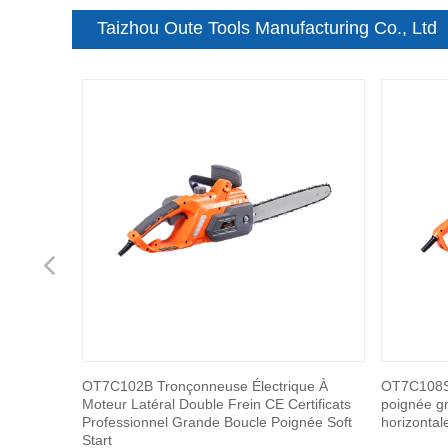
Taizhou Oute Tools Manufacturing Co., Ltd
Previous
que
OT7C102B Tronçonneuse Électrique À
OT7C108S 
ne bobine
Moteur Latéral Double Frein CE Certificats
poignée gr
 2 en 1
Professionnel Grande Boucle Poignée Soft
horizontal
Start