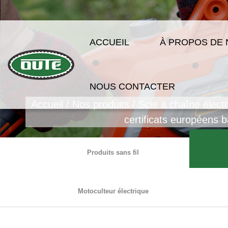
ACCUEIL
À PROPOS DE
NOUS CONTACTER
Accueil
/
Nos produits
/
Scie à chaîne élect
certificats européens b
Produits sans fil
Motoculteur électrique