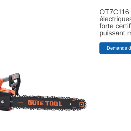
OT7C116 M
électrique
forte cert
puissant 
Demande de