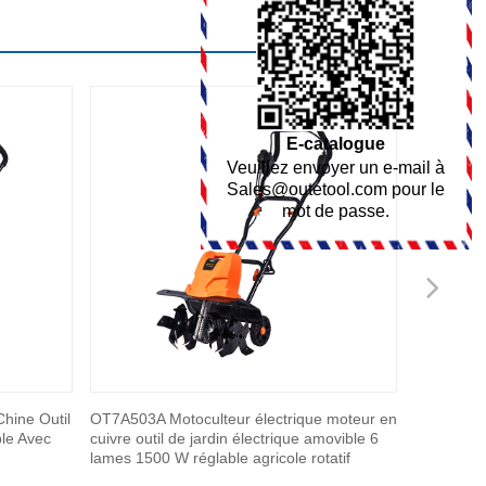
E-catalogue
Veuillez envoyer un e-mail à
Sales@outetool.com
pour le
mot de passe.
Nex
hine Outil
OT7A503A Motoculteur électrique moteur en
OT7C111E 
le Avec
cuivre outil de jardin électrique amovible 6
moteur lat
lames 1500 W réglable agricole rotatif
frein certi