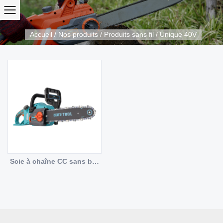
Accueil
/
Nos produits
/
Produits sans fil
/
Unique 40V
Scie à chaîne CC sans balais OT8C103S 40 V