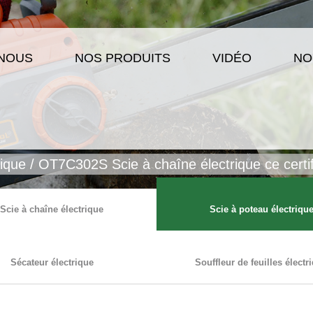
 NOUS
NOS PRODUITS
VIDÉO
NO
rique
/
OT7C302S Scie à chaîne électrique ce certif
Scie à chaîne électrique
Scie à poteau électriqu
Sécateur électrique
Souffleur de feuilles électr