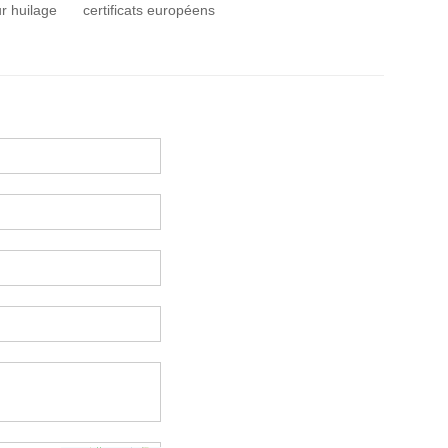
r huilage
certificats européens
ajuster la