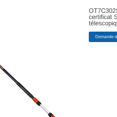
OT7C302S 
certificat
télescopi
Demande de