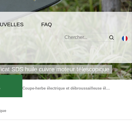
UVELLES
FAQ
icat SDS huile cuivre moteur télescopique
e
Coupe-herbe électrique et débroussailleuse électrique
ique