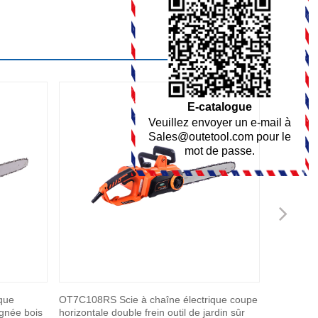
E-catalogue
Veuillez envoyer un e-mail à
Sales@outetool.com
pour le
mot de passe.
Nex
que
OT7C108RS Scie à chaîne électrique coupe
Motoculte
ignée bois
horizontale double frein outil de jardin sûr
approbati