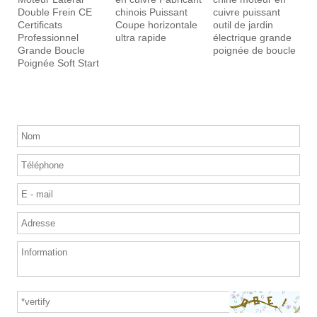
Double Frein CE
chinois Puissant
cuivre puissant
p
Certificats
Coupe horizontale
outil de jardin
d
Professionnel
ultra rapide
électrique grande
l
Grande Boucle
poignée de boucle
h
Poignée Soft Start
a