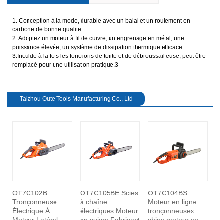
1. Conception à la mode, durable avec un balai et un roulement en
carbone de bonne qualité.
2. Adoptez un moteur à fil de cuivre, un engrenage en métal, une
puissance élevée, un système de dissipation thermique efficace.
3.Inculde à la fois les fonctions de tonte et de débroussailleuse, peut être
remplacé pour une utilisation pratique.3
Taizhou Oute Tools Manufacturing Co., Ltd
OT7C102B
OT7C105BE Scies
OT7C104BS
O
revious
Tronçonneuse
à chaîne
Moteur en ligne
à
Électrique À
électriques Moteur
tronçonneuses
p
Moteur Latéral
en cuivre Fabricant
chine moteur en
g