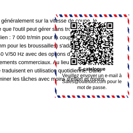
t généralement sur la vitesse de coupe, le
ue l'outil peut gérer sans trop réfléchir aux
dien : 7 000 tr/min pour la coupe de l'herbe et 7
m pour les broussailles) s'adaptent aux tâches
240 V/50 Hz avec des options de puissance de 1
nnements commerciaux. Au lieu de se concentrer
E-catalogue
traduisent en utilisation quotidienne. Dans
Veuillez envoyer un e-mail à
rminer les tâches avec moins d'effort et moins
Sales@outetool.com
pour le
mot de passe.