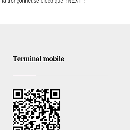
la tronçonneuse électrique ?
NEXT：
Terminal mobile