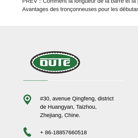
PREV：Comment la longueur de la barre et la pu
Avantages des tronçonneuses pour les débuta
#30, avenue Qingfeng, district
de Huangyan, Taizhou,
Zhejiang, Chine.
+ 86-18857660518